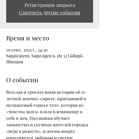
Регистрация закрыта
Смотреть другие события
Время и место
05 сент. 2021 г., 14:30
Sagateatern, Sagavägen 6, 181 32 Lidingö,
Швеция
О событии
Веселая и трогательная история об 11-
летней девочке-сироте, приехавшей в 
незнакомый город к тете, которая из 
«чувства долга» взяла племянницу к 
себе в дом. Поллианна обучает 
замкнутых и скучных жителей городка 
«игре в радость», и жизнь вокруг 
наполняется любовью и светом.
