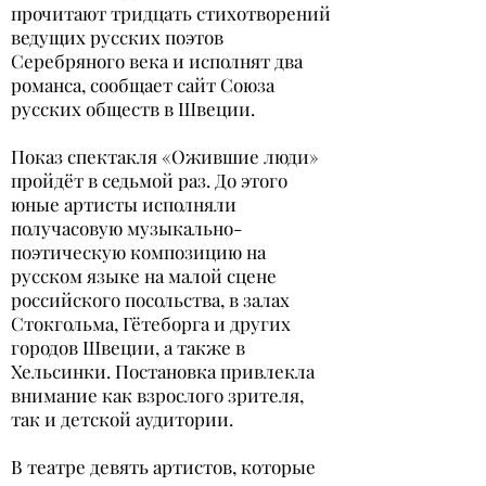
прочитают тридцать стихотворений
ведущих русских поэтов
Серебряного века и исполнят два
романса, сообщает сайт Союза
русских обществ в Швеции.
Показ спектакля «Ожившие люди»
пройдёт в седьмой раз. До этого
юные артисты исполняли
получасовую музыкально-
поэтическую композицию на
русском языке на малой сцене
российского посольства, в залах
Стокгольма, Гётеборга и других
городов Швеции, а также в
Хельсинки. Постановка привлекла
внимание как взрослого зрителя,
так и детской аудитории.
В театре девять артистов, которые