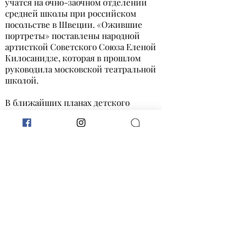
учатся на очно-заочном отделении
средней школы при российском
посольстве в Швеции. «Ожившие
портреты» поставлены народной
артисткой Советского Союза Еленой
Килосанидзе, которая в прошлом
руководила московской театральной
школой.
В ближайших планах детского
театра постановка спектакля,
посвящённого драматургу
Александру Грибоедову. Репетиции
уже ведутся. Премьера состоится в
январе будущего года к 190-летию со
дня трагической смерти русского
писателя и дипломата.
К оригиналу статьи