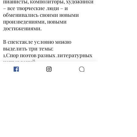
пианисты, композиторы, художники
– все творческие люди – и
обменивались своими новыми
произведениями, новыми
достижениями.
В спектакле условно можно
выделить три темы:
1.Спор поэтов разных литературных
направлений
2.«Дворцовая сцена», разыгранная в
домашнем театре
3.Судьба артистов
Спектакль с успехом показывается в
разных городах Швеции на
протяжении уже четырех лет.
К оригиналу статьи
Назад
Вперёд