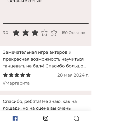
3.0
150
Отзывов
средний рейтинг 3 из 5, на основе 150 голоса(ов), Отзывов
Замечательная игра актеров и 
прекрасная возможность научиться 
танцевать на балу! Спасибо большое! 
Получили истинное удовольствие от 
28 мая 2024 г.
средний рейтинг 5 из 5
музыки и танцев!
//Маргарита
Спасибо, ребята! Не знаю, как на 
лошади, но на сцене вы очень 
хорошо держитесь и смотритесь!
14 апр. 2024 г.
средний рейтинг 5 из 5