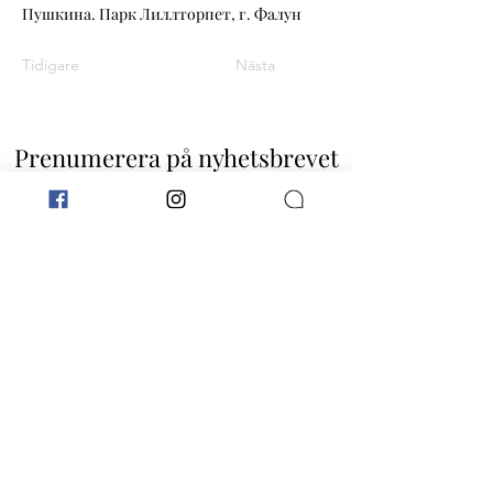
Пушкина. Парк Лиллторпет, г. Фалун
Tidigare
Nästa
Prenumerera på nyhetsbrevet
Missa inget nytt!
Skicka
Kontakt
© 2022 Sidor i det gamla albumet.