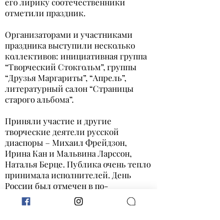
его лирику соотечественники
отметили праздник.
Организаторами и участниками
праздника выступили несколько
коллективов: инициативная группа
“Творческий Стокгольм”, группы
“Друзья Маргариты”, “Апрель”,
литературный салон “Страницы
старого альбома”.
Приняли участие и другие
творческие деятели русской
диаспоры – Михаил Фрейдзон,
Ирина Кан и Мальвина Ларссон,
Наталья Берце. Публика очень тепло
принимала исполнителей. День
России был отмечен в по-
настоящему тёплой, дружественной
обстановке. Огромная благодарность
Союзу русских обществ в Швеции за