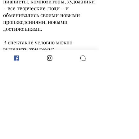
пианисты, композиторы, художники
– все творческие люди – и
обменивались своими новыми
произведениями, новыми
достижениями.
В спектакле условно можно
выделить три темы:
1.Спор поэтов разных литературных
направлений
2.«Дворцовая сцена», разыгранная в
домашнем театре
3.Судьба артистов
Спектакль с успехом показывается в
разных городах Швеции на
протяжении уже четырех лет.
Till originalartikeln
Tillbaka
Fram