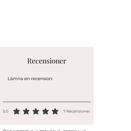
Recensioner
5.0
7
Recensioner
genomsnittligt betyg är 5 av 5, baserat på 7 röster, Recensioner