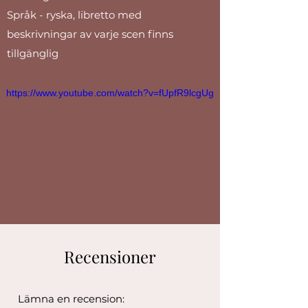
Språk - ryska, libretto med
beskrivningar av varje scen finns
tillgänglig
https://www.youtube.com/watch?v=fUpfR9lcgUg
Recensioner